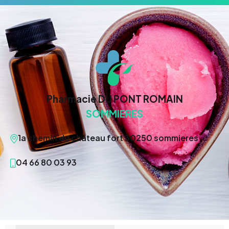
Pharmacie DU PONT ROMAIN
SOMMIERES
1a chemin du chateau fort 30250 sommieres
04 66 80 03 93